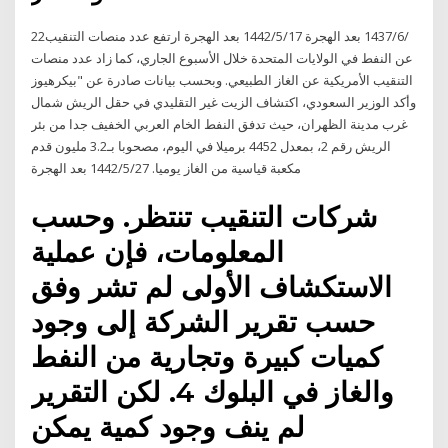
22‏‏/6‏‏/1437 بعد الهجرة 17‏‏/5‏‏/1442 بعد الهجرة ارتفع عدد منصات التنقيب
عن النفط في الولايات المتحدة خلال الأسبوع الجاري، كما زاد عدد منصات
التنقيب الأمريكية عن الغاز الطبيعي. وبحسب بيانات صادرة عن "بيكرهيوز
وأكد الوزير السعودي، اكتشاف الزيت غير التقليدي في حقل الريش شمال
غرب مدينة الظهران، حيث تدفق النفط الخام العربي الخفيف جدا من بئر
الريش رقم 2، بمعدل 4452 برميلا في اليوم، مصحوبا بـ3.2 مليون قدم
مكعبة قياسية من الغاز يوميا. 27‏‏/5‏‏/1442 بعد الهجرة
شركات التنقيب تنتظر. وحسب
المعلومات، فإن عملية
الاستكشاف الأولى لم تشر وفق
حسب تقرير الشركة إلى وجود
كميات كبيرة وتجارية من النفط
والغاز في البلوك 4. لكن التقرير
لم ينف وجود كمية يمكن