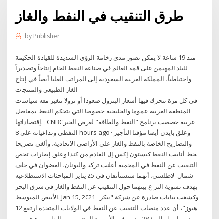
طرق التنقيب في النفط والغاز
by
Publisher
منذ 19 ساعة لا يمكن تصور مدى زخامة الرؤى السديدة للقيادة الحكيمة
للبلد المهيمن على قمة العالم في صناعة النفط الخام إنتاجاً وتصديراً
واحتياطياً، المملكة العربية السعودية إلى المراتب العليا أيضاً في إنتاج
الغاز الطبيعي والمنتجات
في كل مرة تتحرك فيها أسعار البترول صعودا أو نزولا تتغير معه سياسات
المنطقة العربية عموما والخليجية خصوصا التي يتحكم النفط بمفاصل
إقتصاداتها. CNBCعربية خصصت برنامج "النفط والطاقة" لعرض الخبر
النفطي وتداعياته على 8 hours ago · وعلق بايدن أيضا مؤقتا التأجير
والتصاريح الخاصة بالنفط والغاز على الأراضي الاتحادية، وألغى تصريحا
لخط أنابيب النفط كيستون إكس.إل القادم من كندا وعلق إيجارات تخص
التنقيب عن النفط في المحمية أعلنت تركيا واليونان، العضوان في حلف
شمال الاطلسي، أنهما ستستأنفان في 25 يناير المباحثات الاستطلاعية
بهدف تسوية النزاع بينهما حول التنقيب عن النفط والغاز في شرق البحر
الأبيض المتوسط. Jan 15, 2021 · وكشفت بيانات صادرة عن شركة "بيكر
هيوز"، أن عدد منصات التنقيب عن النفط في الولايات المتحدة ارتفع 12
منصة ليصل إلى 287 منصة في الأسبوع المنتهي يوم الخامس عشر من