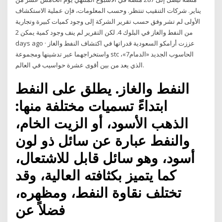
يناير. شركات التنقيب تنتظر. وحسب المعلومات، فإن عملية الاستكشاف
الأولى لم تشر وفق حسب تقرير الشركة إلى وجود كميات كبيرة وتجارية
من النفط والغاز في البلوك 4. لكن التقرير لم ينف وجود كمية يمكن 2
days ago · عززت أرامكو السعودية قدراتها في اكتشاف النفط والغاز
واستخراجهما عبر تدشينها ومجموعة stc الحاسوب الجديد «الدمام7»،
الذي يعد من بين أقوى عشرة حواسيب في العالم.
النفط والغاز. يطلق على النفط
ابتداءً تسميات مختلفة منها:
الذهب الأسود، أو الزيت الخام،
والنفط عبارة عن سائل ذو لون
أسود، وهو سائل قابل للاشتعال،
كما يتميز بكثافته العالية، وقد
تختلف نقاوة النفط، ومظهره،
فضلاً عن