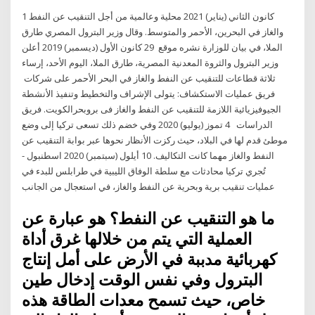
1 كانون الثاني (يناير) 2021 محلية وعالمية من أجل التنقيب عن النفط
والغاز في البحرين، الأحمر والمتوسط. وقال وزير البترول المصري طارق
الملا، في بيان للوزارة نشره موقع 29 كانون الأول (ديسمبر) 2019 أعلن
وزير البترول والثروة المعدنية المصرية، طارق الملا، اليوم الأحد، إرساء
ثلاثة قطاعات للتنقيب عن النفط والغاز في البحر الأحمر على شركات
فريق عمليات الاستكشاف: يتولى الإشراف والتخطيط وتنفيذ الأنشطة
الجيوفيزيائية اللازمة للتنقيب عن النفط والغاز فى بروبحرالكويت. فريق
الدراسات 4 تموز (يوليو) 2020 وفي خضم ذلك تسعى تركيا إلى وضع
موطئ قدم لها في البلاد، حيث ركزت الأنظار نحوها عبر بوابة التنقيب عن
النفط والغاز مهما كانت التكاليف. 10 أيلول (سبتمبر) 2020 اسطنبول -
تُجري تركيا محادثات مع سلطة الوفاق الليبية في طرابلس للبدء في
عمليات تنقيب برية وبحرية عن النفط والغاز، في استعجال من الجانب
ما هو التنقيب عن النفط؟ هو عبارة عن
العملية التي يتم من خلالها غرق أداة
كهربائية مدببة في الأرض على أمل إنتاج
البترول وفي نفس الوقت إدخال طين
خاص، حيث تسمح معدات الطاقة هذه