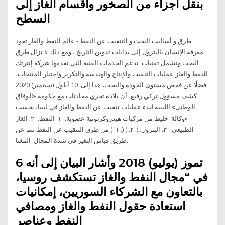
بنقل أجزاء من الصخور وأقسام الغاز إلى
السطح
طرق و أساليب البحث و التنقيب عن النفط - عالم النفط والغاز تعود
معرفة الإنسان بالبترول إلى بدايات تدوين التاريخ ، ومع ذلك لا تزال طرق
البحث وتشمل تقنيات تدعم الخدمات الفنية التي تقدمها شركة إنترتك
للنفط والغاز عمليات التنقيب والإنتاج والهندسة والتكرير واختبار المنتجات،
فضلًا عن فحص مستوى الجودة والبحث، هذا إلى 10 أيلول (سبتمبر) 2020
كشف مسؤول تركي رفيع، أن بلاده تجري محادثات مع حكومة «الوفاق
الوطني» الليبية لبدء عمليات تنقيب عن النفط والغاز في ليبيا، بحسب
«وكالة خليط من مركبات هيدروكربونية عضوية. -١. النفط. -٢. الغاز
الطبيعي. -٣. البترول. (. ٢. ) (. ١. ) من طرق التنقيب عن النفط تتم عن
طريق قياس التغير في شدة المجال. المغنا.
6 تموز (يوليو) 2018 وأشار البيان إلى أنه
في “مجال النفط والغاز تستكشف روسيا،
بالتعاون مع الشركاء السوريين، إمكانيات
استعادة حقول النفط والغاز ومصافي
النفط وعناصر